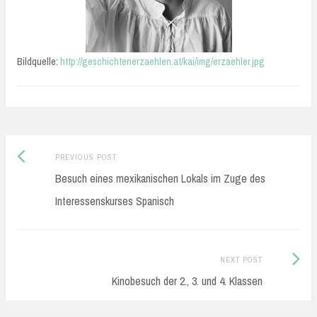
Bildquelle:
http://geschichtenerzaehlen.at/kai/img/erzaehler.jpg
Previous
Post
PREVIOUS POST
post:
Besuch eines mexikanischen Lokals im Zuge des
navigation
Interessenskurses Spanisch
Next
NEXT POST
Post:
Kinobesuch der 2., 3. und 4. Klassen