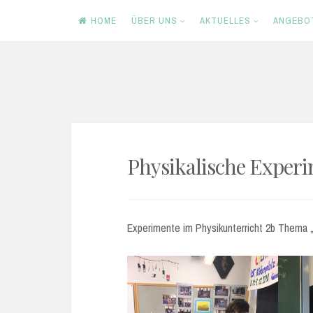
HOME
ÜBER UNS
AKTUELLES
ANGEBO
Skip
to
content
Physikalische Exper
Experimente im Physikunterricht 2b Thema „